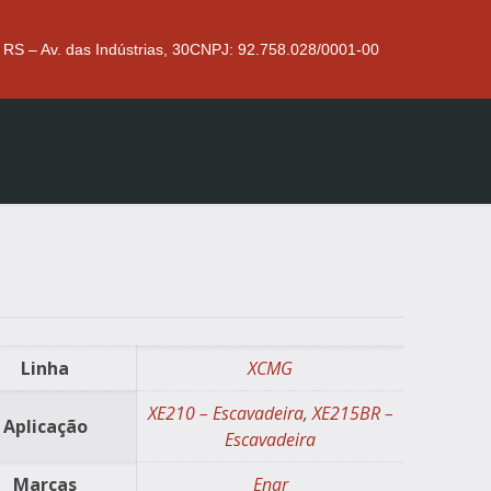
 RS – Av. das Indústrias, 30
CNPJ: 92.758.028/0001-00
Linha
XCMG
XE210 – Escavadeira
,
XE215BR –
Aplicação
Escavadeira
Marcas
Enar