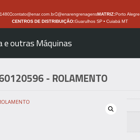
.1480
contato@enar.com.br
@enarengrenagens
MATRIZ:
Porto Alegre
CENTROS DE DISTRIBUIÇÃO:
Guarulhos SP • Cuiabá MT
ra e outras Máquinas
60120596
- ROLAMENTO