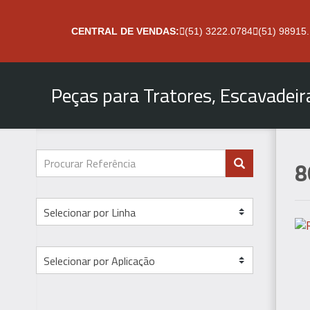
CENTRAL DE VENDAS:
(51) 3222.0784
(51) 98915
Peças para Tratores, Escavadei
8