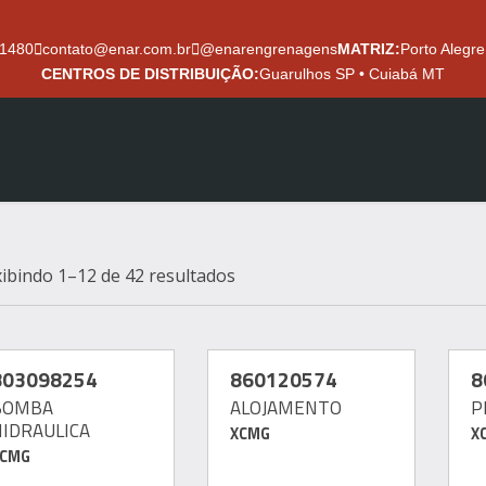
.1480
contato@enar.com.br
@enarengrenagens
MATRIZ:
Porto Alegre
CENTROS DE DISTRIBUIÇÃO:
Guarulhos SP • Cuiabá MT
a
xibindo 1–12 de 42 resultados
803098254
860120574
8
BOMBA
ALOJAMENTO
P
HIDRAULICA
XCMG
X
XCMG