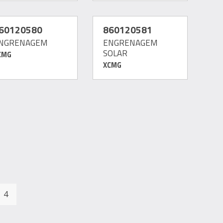
60120580
860120581
NGRENAGEM
ENGRENAGEM
SOLAR
CMG
XCMG
4