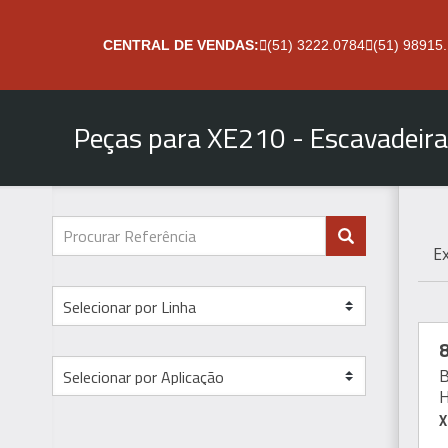
CENTRAL DE VENDAS:
(51) 3222.0784
(51) 98915
Peças para XE210 - Escavadeir
E