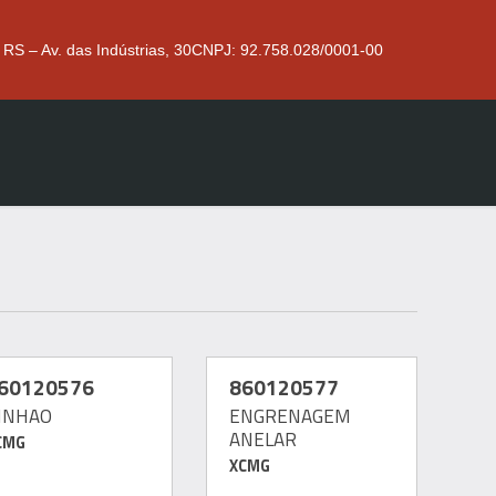
 RS – Av. das Indústrias, 30
CNPJ: 92.758.028/0001-00
60120576
860120577
INHAO
ENGRENAGEM
ANELAR
CMG
XCMG