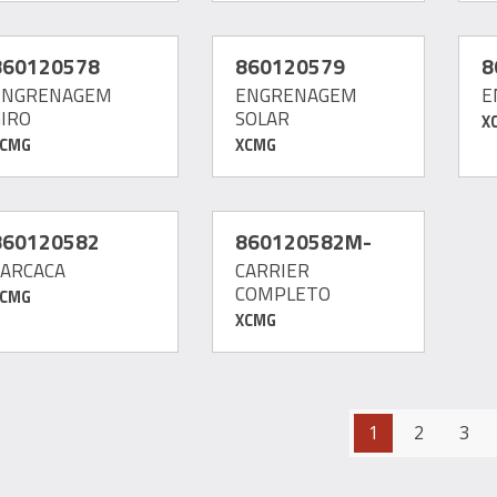
860120578
860120579
8
ENGRENAGEM
ENGRENAGEM
E
GIRO
SOLAR
X
XCMG
XCMG
860120582
860120582M-
CARCACA
CARRIER
COMPLETO
XCMG
XCMG
1
2
3