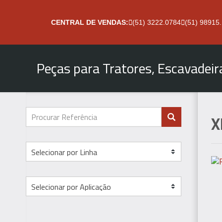
CENTRAL DE VENDAS:
(51) 3222.0784
(51) 98915
Peças para Tratores, Escavadei
X