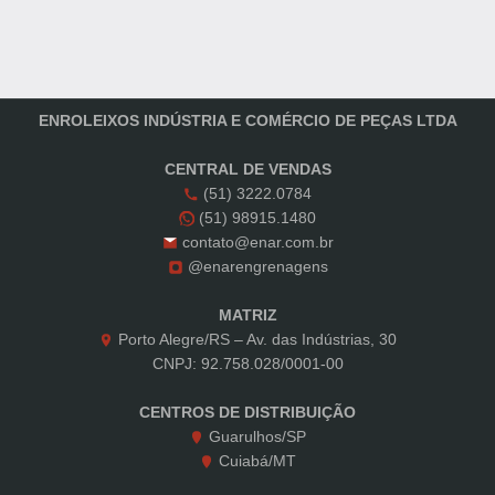
ENROLEIXOS INDÚSTRIA E COMÉRCIO DE PEÇAS LTDA
CENTRAL DE VENDAS
(51) 3222.0784
(51) 98915.1480
contato@enar.com.br
@enarengrenagens
MATRIZ
Porto Alegre/RS – Av. das Indústrias, 30
CNPJ: 92.758.028/0001-00
CENTROS DE DISTRIBUIÇÃO
Guarulhos/SP
Cuiabá/MT