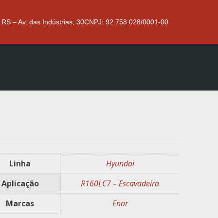
 RS – Av. das Indústrias, 30
CNPJ: 92.758.028/0001-00
Linha
Hyundai
Aplicação
R160LC7 – Escavadeira
Marcas
Enar