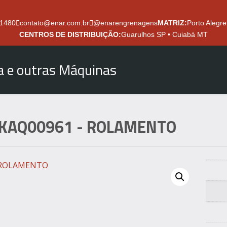
.1480
contato@enar.com.br
@enarengrenagens
MATRIZ:
Porto Alegre
CENTROS DE DISTRIBUIÇÃO:
Guarulhos SP • Cuiabá MT
ra e outras Máquinas
KAQ00961
- ROLAMENTO