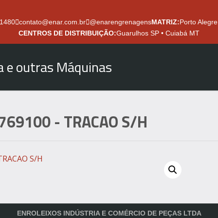
.1480
contato@enar.com.br
@enarengrenagens
MATRIZ:
Porto Alegre
CENTROS DE DISTRIBUIÇÃO:
Guarulhos SP • Cuiabá MT
ra e outras Máquinas
769100
- TRACAO S/H
ENROLEIXOS INDÚSTRIA E COMÉRCIO DE PEÇAS LTDA