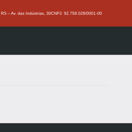
 RS – Av. das Indústrias, 30
CNPJ: 92.758.028/0001-00