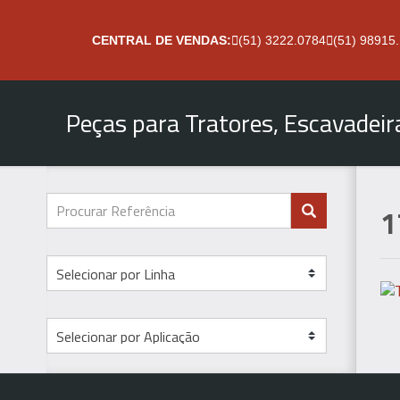
CENTRAL DE VENDAS:
(51) 3222.0784
(51) 98915
Peças para Tratores, Escavadei
1