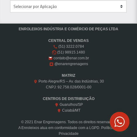
ENROLEIXOS INDÚSTRIA E COMÉRCIO DE PEÇAS LTDA
CENTRAL DE VENDAS
(51) 3222.0784
(51) 98915.1480
contato@enar.com.br
@enarengrenagens
MATRIZ
Porto Alegre/RS – Av. das Indústrias, 30
CNPJ: 92.758.028/0001-00
CENTROS DE DISTRIBUIÇÃO
Guarulhos/SP
Cuiabá/MT
© 2021 Enar Engrenagens. Todos os direitos reservados.
A Enroleixos atua em conformidade com a LGPD.
Política de
Privacidade