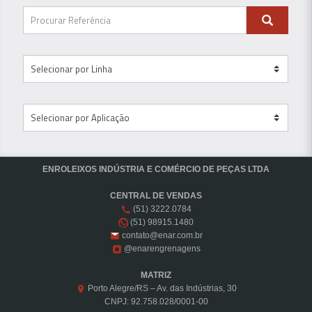
ENROLEIXOS INDÚSTRIA E COMÉRCIO DE PEÇAS LTDA
CENTRAL DE VENDAS
(51) 3222.0784
(51) 98915.1480
contato@enar.com.br
@enarengrenagens
MATRIZ
Porto Alegre/RS – Av. das Indústrias, 30
CNPJ: 92.758.028/0001-00