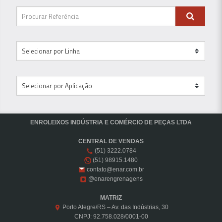
ENROLEIXOS INDÚSTRIA E COMÉRCIO DE PEÇAS LTDA
CENTRAL DE VENDAS
(51) 3222.0784
(51) 98915.1480
contato@enar.com.br
@enarengrenagens
MATRIZ
Porto Alegre/RS – Av. das Indústrias, 30
CNPJ: 92.758.028/0001-00