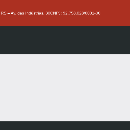
 RS – Av. das Indústrias, 30
CNPJ: 92.758.028/0001-00
N