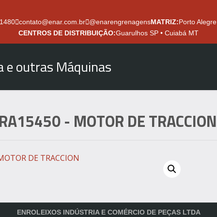
.1480
contato@enar.com.br
@enarengrenagens
MATRIZ:
Porto Alegre
CENTROS DE DISTRIBUIÇÃO:
Guarulhos SP • Cuiabá MT
ra e outras Máquinas
RA15450
- MOTOR DE TRACCIO
ENROLEIXOS INDÚSTRIA E COMÉRCIO DE PEÇAS LTDA