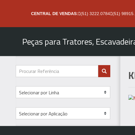
CENTRAL DE VENDAS:
(51) 3222.0784
(51) 98915
Peças para Tratores, Escavadei
K