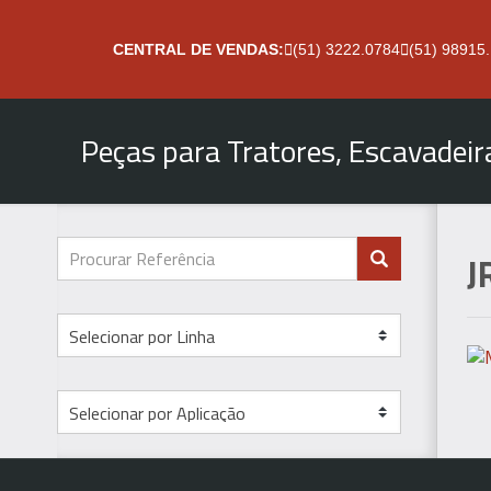
CENTRAL DE VENDAS:
(51) 3222.0784
(51) 98915
Peças para Tratores, Escavadei
J