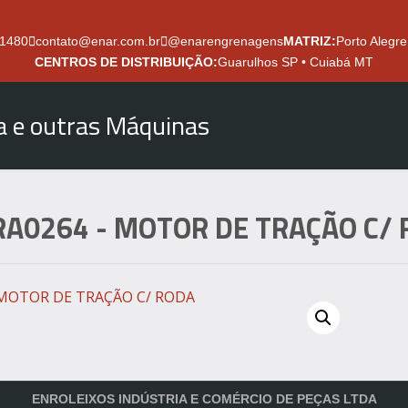
.1480
contato@enar.com.br
@enarengrenagens
MATRIZ:
Porto Alegre
CENTROS DE DISTRIBUIÇÃO:
Guarulhos SP • Cuiabá MT
ra e outras Máquinas
RA0264
- MOTOR DE TRAÇÃO C/
ENROLEIXOS INDÚSTRIA E COMÉRCIO DE PEÇAS LTDA