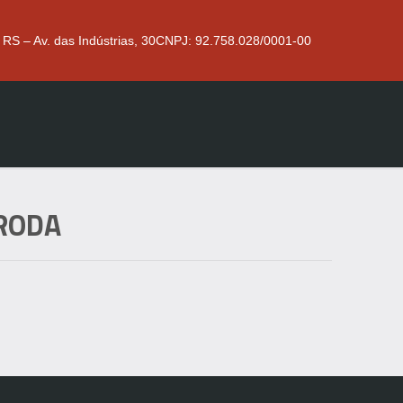
 RS – Av. das Indústrias, 30
CNPJ: 92.758.028/0001-00
 RODA