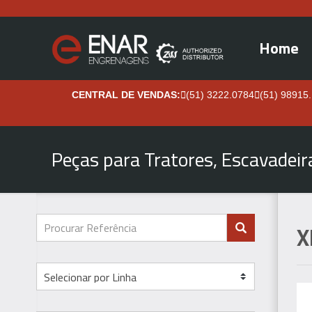
Home
CENTRAL DE VENDAS:
(51) 3222.0784
(51) 98915
Peças para Tratores, Escavadei
X