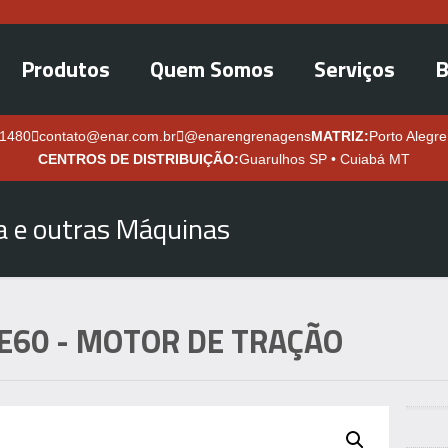
Produtos
Quem Somos
Serviços
B
.1480
contato@enar.com.br
@enarengrenagens
MATRIZ:
Porto Alegre
CENTROS DE DISTRIBUIÇÃO:
Guarulhos SP • Cuiabá MT
ra e outras Máquinas
E60
- MOTOR DE TRAÇÃO