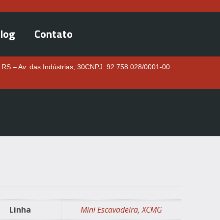
log
Contato
 RS – Av. das Indústrias, 30
CNPJ: 92.758.028/0001-00
Linha
Mini Escavadeira
,
XCMG