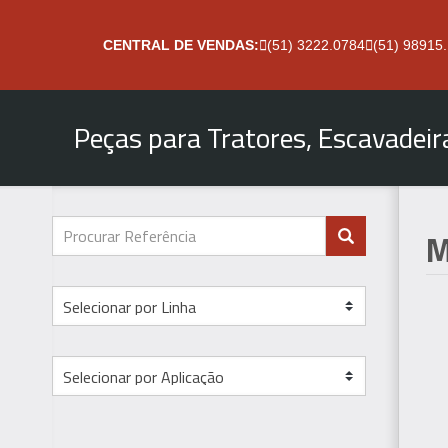
CENTRAL DE VENDAS:
(51) 3222.0784
(51) 98915
Peças para Tratores, Escavadei
M