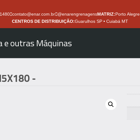
.1480
contato@enar.com.br
@enarengrenagens
MATRIZ:
Porto Alegre
CENTROS DE DISTRIBUIÇÃO:
Guarulhos SP • Cuiabá MT
ra e outras Máquinas
5X180
-