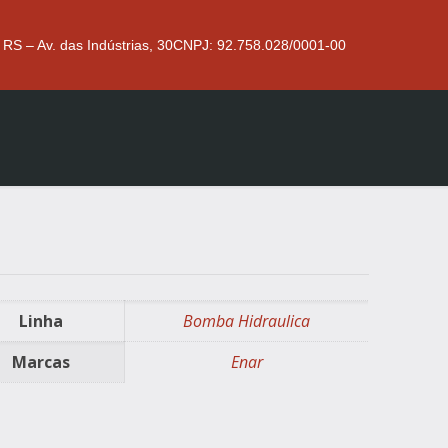
 RS – Av. das Indústrias, 30
CNPJ: 92.758.028/0001-00
Linha
Bomba Hidraulica
Marcas
Enar