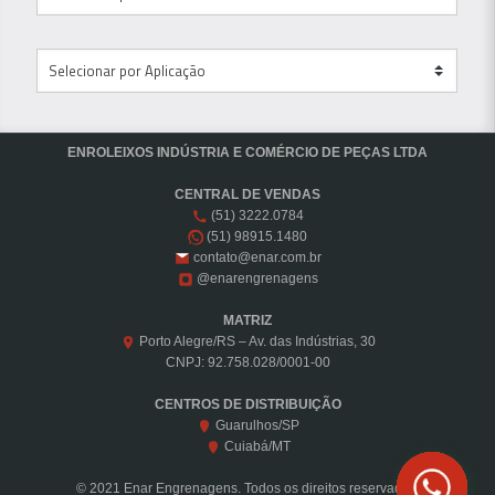
ENROLEIXOS INDÚSTRIA E COMÉRCIO DE PEÇAS LTDA
CENTRAL DE VENDAS
(51) 3222.0784
(51) 98915.1480
contato@enar.com.br
@enarengrenagens
MATRIZ
Porto Alegre/RS – Av. das Indústrias, 30
CNPJ: 92.758.028/0001-00
CENTROS DE DISTRIBUIÇÃO
Guarulhos/SP
Cuiabá/MT
© 2021 Enar Engrenagens. Todos os direitos reservados.