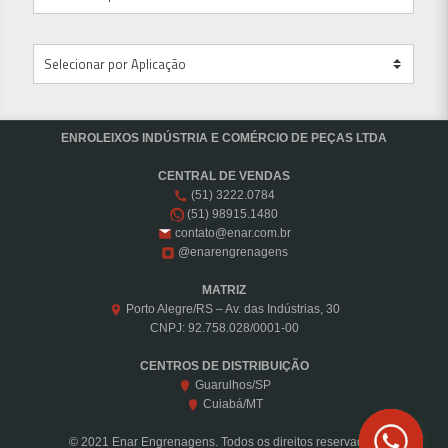
ENROLEIXOS INDÚSTRIA E COMÉRCIO DE PEÇAS LTDA
CENTRAL DE VENDAS
(51) 3222.0784
(51) 98915.1480
contato@enar.com.br
@enarengrenagens
MATRIZ
Porto Alegre/RS – Av. das Indústrias, 30
CNPJ: 92.758.028/0001-00
CENTROS DE DISTRIBUIÇÃO
Guarulhos/SP
Cuiabá/MT
© 2021 Enar Engrenagens. Todos os direitos reservados.