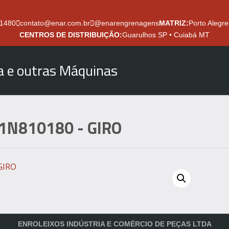
.1480
contato@enar.com.br
@enarengrenagens
MATRIZ:
Porto Alegre
CENTROS DE DISTRIBUIÇÃO:
Guarulhos SP • Cuiabá MT
ra e outras Máquinas
1N810180
- GIRO
ENROLEIXOS INDÚSTRIA E COMÉRCIO DE PEÇAS LTDA