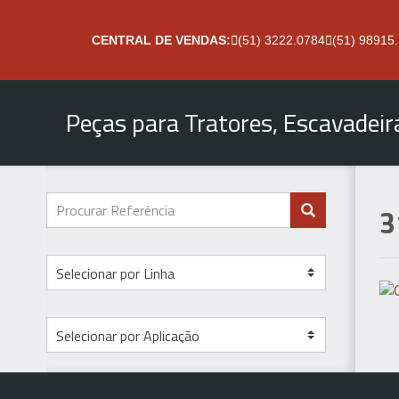
CENTRAL DE VENDAS:
(51) 3222.0784
(51) 98915
Peças para Tratores, Escavadei
3