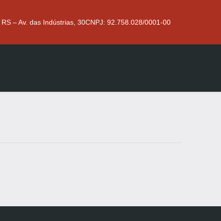
 RS – Av. das Indústrias, 30
CNPJ: 92.758.028/0001-00