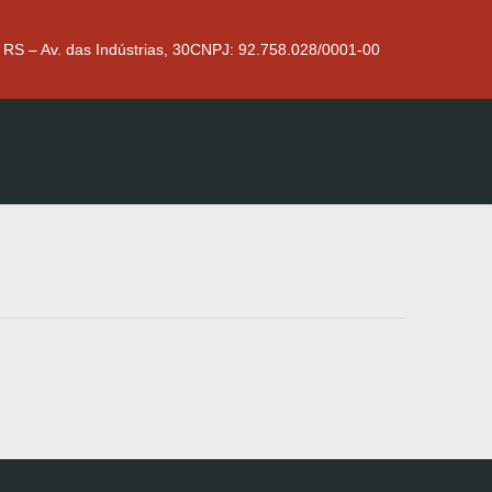
 RS – Av. das Indústrias, 30
CNPJ: 92.758.028/0001-00