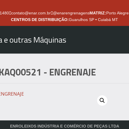
.1480
contato@enar.com.br
@enarengrenagens
MATRIZ:
Porto Alegre
CENTROS DE DISTRIBUIÇÃO:
Guarulhos SP • Cuiabá MT
ra e outras Máquinas
KAQ00521
- ENGRENAJE
ENROLEIXOS INDÚSTRIA E COMÉRCIO DE PEÇAS LTDA