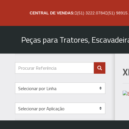
CENTRAL DE VENDAS:
(51) 3222.0784
(51) 98915
Peças para Tratores, Escavadei
X