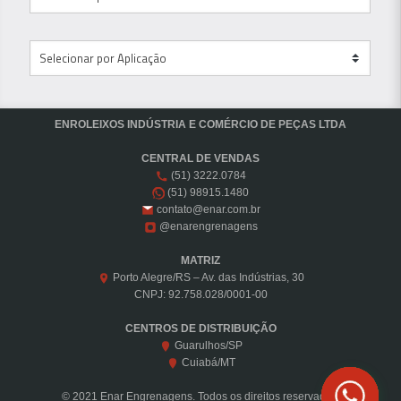
ENROLEIXOS INDÚSTRIA E COMÉRCIO DE PEÇAS LTDA
CENTRAL DE VENDAS
(51) 3222.0784
(51) 98915.1480
contato@enar.com.br
@enarengrenagens
MATRIZ
Porto Alegre/RS – Av. das Indústrias, 30
CNPJ: 92.758.028/0001-00
CENTROS DE DISTRIBUIÇÃO
Guarulhos/SP
Cuiabá/MT
© 2021 Enar Engrenagens. Todos os direitos reservados.