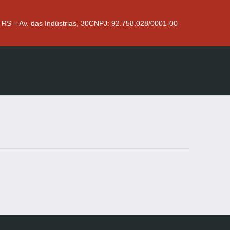
 RS – Av. das Indústrias, 30
CNPJ: 92.758.028/0001-00