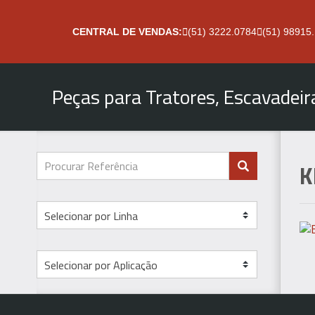
CENTRAL DE VENDAS:
(51) 3222.0784
(51) 98915
Peças para Tratores, Escavadei
K