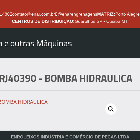
.1480
contato@enar.com.br
@enarengrenagens
MATRIZ:
Porto Alegre
CENTROS DE DISTRIBUIÇÃO:
Guarulhos SP • Cuiabá MT
ra e outras Máquinas
RJ40390
- BOMBA HIDRAULICA
ENROLEIXOS INDÚSTRIA E COMÉRCIO DE PEÇAS LTDA