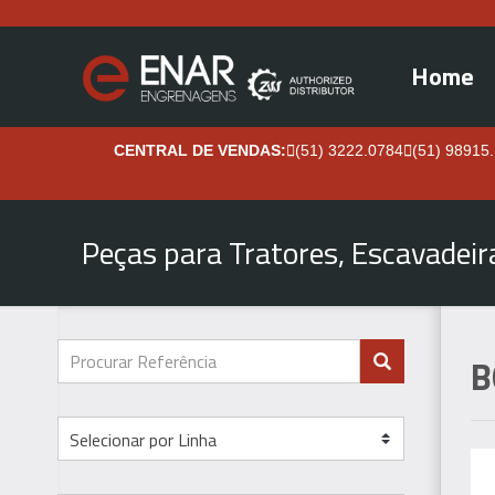
Home
CENTRAL DE VENDAS:
(51) 3222.0784
(51) 98915
Peças para Tratores, Escavadei
B