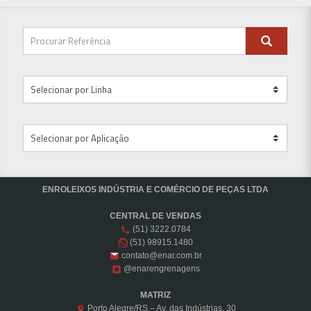
ENROLEIXOS INDÚSTRIA E COMÉRCIO DE PEÇAS LTDA
CENTRAL DE VENDAS
(51) 3222.0784
(51) 98915.1480
contato@enar.com.br
@enarengrenagens
MATRIZ
Porto Alegre/RS – Av. das Indústrias, 30