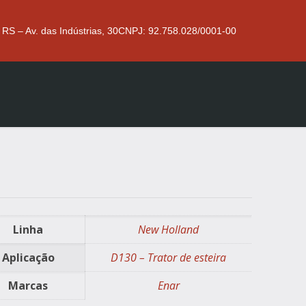
 RS – Av. das Indústrias, 30
CNPJ: 92.758.028/0001-00
Linha
New Holland
Aplicação
D130 – Trator de esteira
Marcas
Enar