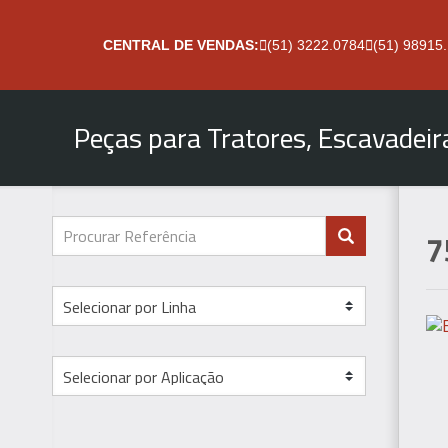
CENTRAL DE VENDAS:
(51) 3222.0784
(51) 98915
Peças para Tratores, Escavadei
7