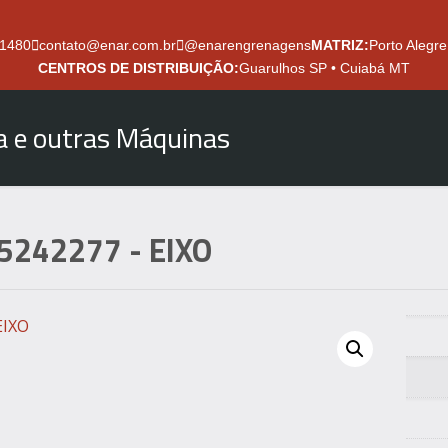
.1480
contato@enar.com.br
@enarengrenagens
MATRIZ:
Porto Alegre
CENTROS DE DISTRIBUIÇÃO:
Guarulhos SP • Cuiabá MT
ra e outras Máquinas
5242277
- EIXO