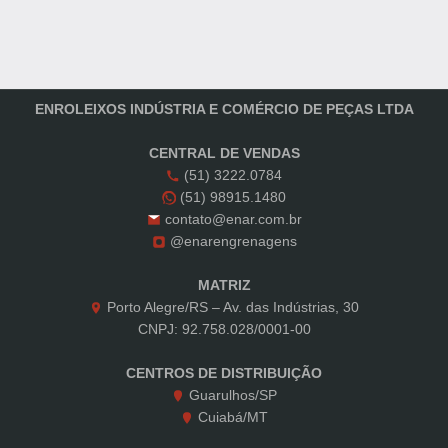
ENROLEIXOS INDÚSTRIA E COMÉRCIO DE PEÇAS LTDA
CENTRAL DE VENDAS
(51) 3222.0784
(51) 98915.1480
contato@enar.com.br
@enarengrenagens
MATRIZ
Porto Alegre/RS – Av. das Indústrias, 30
CNPJ: 92.758.028/0001-00
CENTROS DE DISTRIBUIÇÃO
Guarulhos/SP
Cuiabá/MT