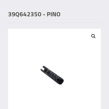
39Q642350
- PINO