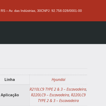
 RS – Av. das Indústrias, 30
CNPJ: 92.758.028/0001-00
Linha
Hyundai
R210LC9 TYPE 2 & 3 – Escavadeira
,
Aplicação
R220LC9 – Escavadeira
,
R220LC9
TYPE 2 & 3 – Escavadeira