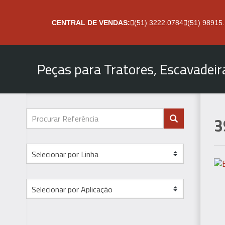
CENTRAL DE VENDAS:
(51) 3222.0784
(51) 98915
Peças para Tratores, Escavadei
3