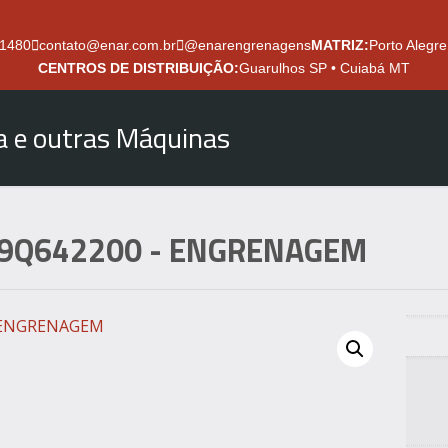
.1480
contato@enar.com.br
@enarengrenagens
MATRIZ:
Porto Alegre
CENTROS DE DISTRIBUIÇÃO:
Guarulhos SP • Cuiabá MT
ra e outras Máquinas
9Q642200
- ENGRENAGEM