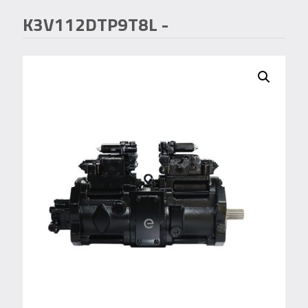
K3V112DTP9T8L
-