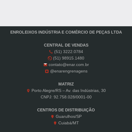
ENROLEIXOS INDÚSTRIA E COMÉRCIO DE PEÇAS LTDA
CENTRAL DE VENDAS
(51) 3222.0784
(51) 98915.1480
contato@enar.com.br
@enarengrenagens
MATRIZ
Porto Alegre/RS – Av. das Indústrias, 30
CNPJ: 92.758.028/0001-00
CENTROS DE DISTRIBUIÇÃO
Guarulhos/SP
Cuiabá/MT