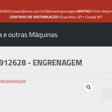
.1480
contato@enar.com.br
@enarengrenagens
MATRIZ:
Porto Alegre
CENTROS DE DISTRIBUIÇÃO:
Guarulhos SP • Cuiabá MT
ra e outras Máquinas
912628
- ENGRENAGEM