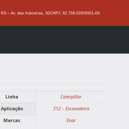
 RS – Av. das Indústrias, 30
CNPJ: 92.758.028/0001-00
Linha
Caterpillar
Aplicação
312 – Escavadeira
Marcas
Enar