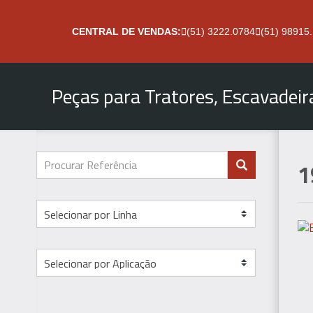
CENTRAL DE VENDAS:
(51) 3222.0784
(51) 98915
Peças para Tratores, Escavadei
1