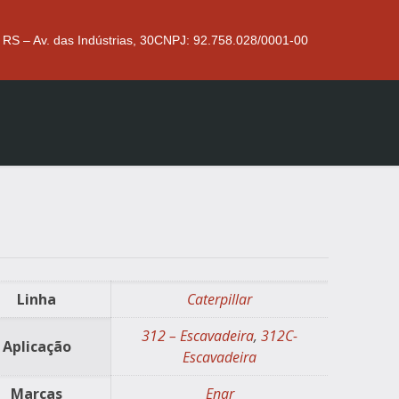
 RS – Av. das Indústrias, 30
CNPJ: 92.758.028/0001-00
Linha
Caterpillar
312 – Escavadeira
,
312C-
Aplicação
Escavadeira
Marcas
Enar