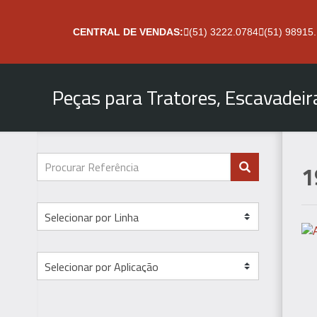
CENTRAL DE VENDAS:
(51) 3222.0784
(51) 98915
Peças para Tratores, Escavadei
1