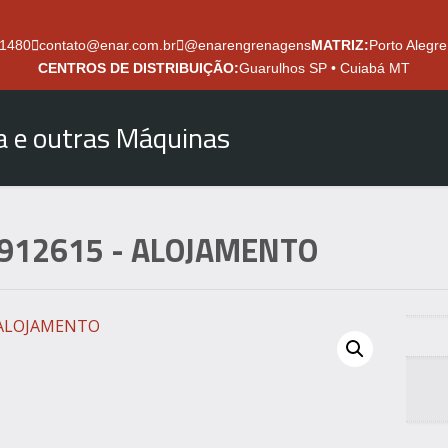
.1480
contato@enar.com.br
@enarengrenagens
MATRIZ:
Porto Alegre
CENTROS DE DISTRIBUIÇÃO:
Guarulhos SP • Cuiabá MT
ra e outras Máquinas
912615
- ALOJAMENTO