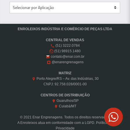
ENROLEIXOS INDÚSTRIA E COMÉRCIO DE PEÇAS LTDA
CENTRAL DE VENDAS
(51) 3222.0784
(51) 98915.1480
contato@enar.com.br
@enarengrenagens
MATRIZ
Porto Alegre/RS – Av. das Indústrias, 30
CNPJ: 92.758.028/0001-00
CENTROS DE DISTRIBUIÇÃO
Guarulhos/SP
Cuiabá/MT
© 2021 Enar Engrenagens. Todos os direitos reservados.
A Enroleixos atua em conformidade com a LGPD.
Política de
Privacidade