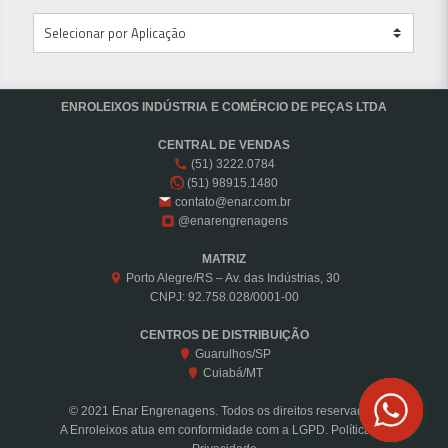
ENROLEIXOS INDÚSTRIA E COMÉRCIO DE PEÇAS LTDA
CENTRAL DE VENDAS
(51) 3222.0784
(51) 98915.1480
contato@enar.com.br
@enarengrenagens
MATRIZ
Porto Alegre/RS – Av. das Indústrias, 30
CNPJ: 92.758.028/0001-00
CENTROS DE DISTRIBUIÇÃO
Guarulhos/SP
Cuiabá/MT
© 2021 Enar Engrenagens. Todos os direitos reservados.
A Enroleixos atua em conformidade com a LGPD.
Política de