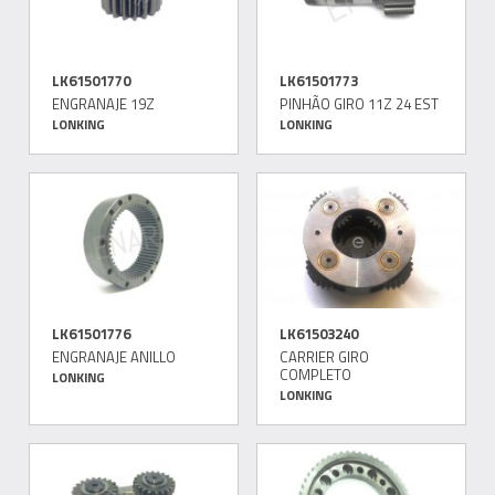
LK61501770
LK61501773
ENGRANAJE 19Z
PINHÃO GIRO 11Z 24 EST
LONKING
LONKING
LK61501776
LK61503240
ENGRANAJE ANILLO
CARRIER GIRO
COMPLETO
LONKING
LONKING