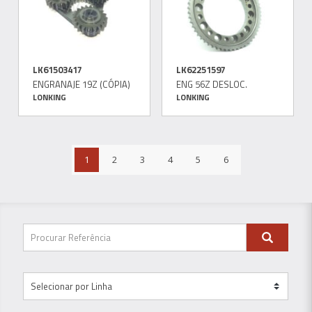
LK61503417
LK62251597
ENGRANAJE 19Z (CÓPIA)
ENG 56Z DESLOC.
LONKING
LONKING
1
2
3
4
5
6